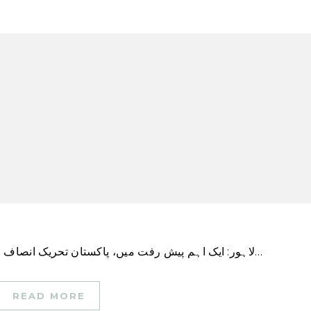
لاہور: ایک اہم پیش رفت میں، پاکستان تحریک انصاف (پی ٹی آئی) کے اعلیٰ قانون سازوں نے منگل کو لاہور…
READ MORE