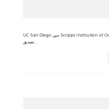
UC San Diego میں Scripps Institution of Oceanography کی سربراہی میں ہونے والی نئی تحقیق نے اس بات کی
تصدیق…