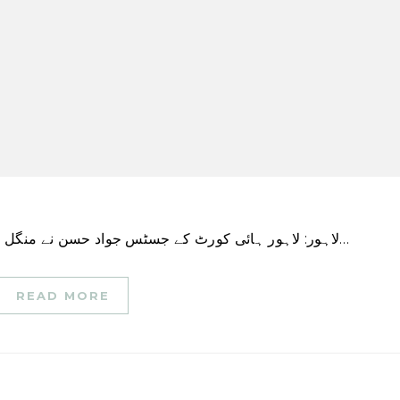
لاہور: لاہور ہائی کورٹ کے جسٹس جواد حسن نے منگل کو پاکستان تحریک انصاف (پی ٹی آئی) کی صوبے میں…
READ MORE