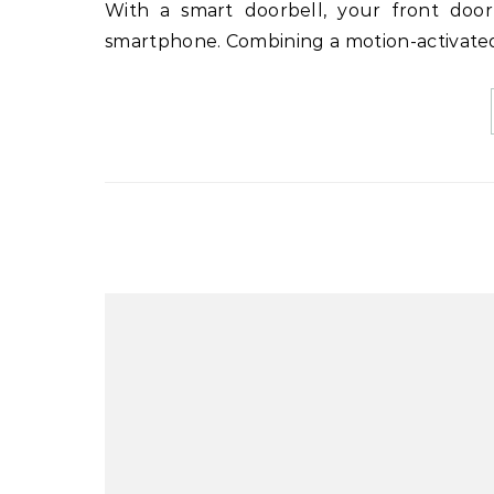
With a smart doorbell, your front door’s communication skills go from 1980s landline to 2023
smartphone. Combining a motion-activat