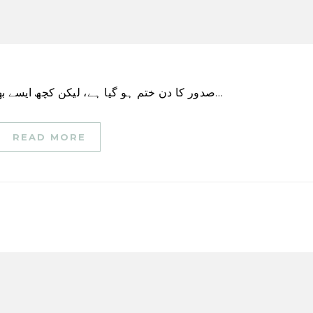
صدور کا دن ختم ہو گیا ہے، لیکن کچھ ایسے بھی ہیں۔ بہترین سودے ابھی بھی جاری ہیں۔ اس کے…
READ MORE