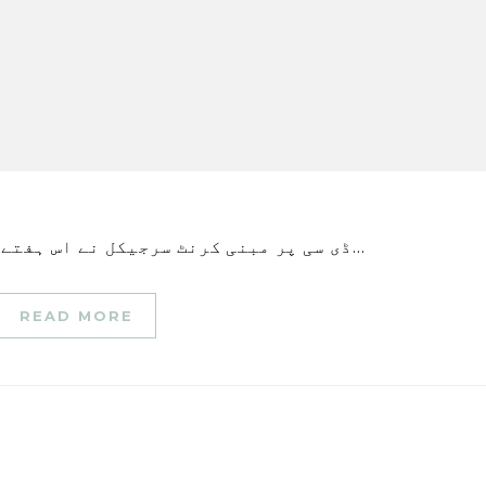
ڈی سی پر مبنی کرنٹ سرجیکل نے اس ہفتے $3.2 ملین بیج کا اعلان کیا۔ راؤنڈ، جس سے فرم کے…
READ MORE