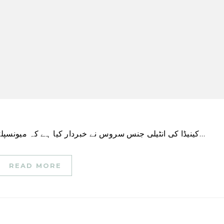
کینیڈا کی انٹیلی جنس سروس نے خبردار کیا ہے کہ میونسپلٹیوں کی طرف سے اختیار کی گئی تکنیکی ایجادات کا…
READ MORE