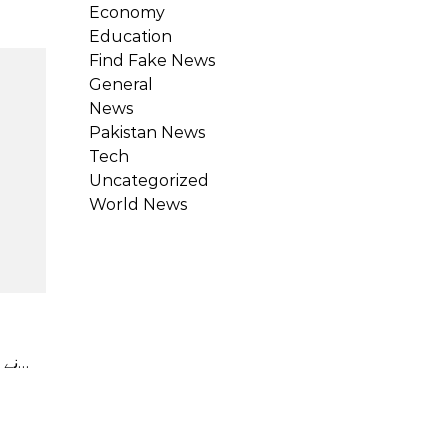
Economy
Education
Find Fake News
General
News
Pakistan News
Tech
Uncategorized
World News
(ایل جی الیکٹرانکس) LG Electronics نے اپنے اسمارٹ کاٹیج کا ایک نیا رہائشی تصور متعارف کرایا، ایک چھوٹا سا ماڈیولر…