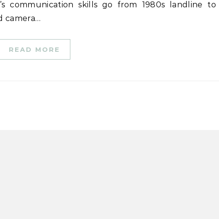
ed camera…
READ MORE