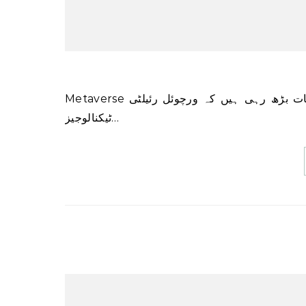
Metaverse دور کی آمد کے ساتھ، یہ توقعات بڑھ رہی ہیں کہ ورچوئل رئیلٹی (VR) اور Augmented reality (AR)
ٹیکنالوجیز…