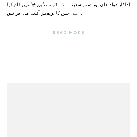
اداکار فواد خان اور صنم سعید نے نئے ڈرامے \’برزخ\’ میں کام کیا
ہے، جس کا پریمیئر آئندہ ماہ فرانس…
READ MORE