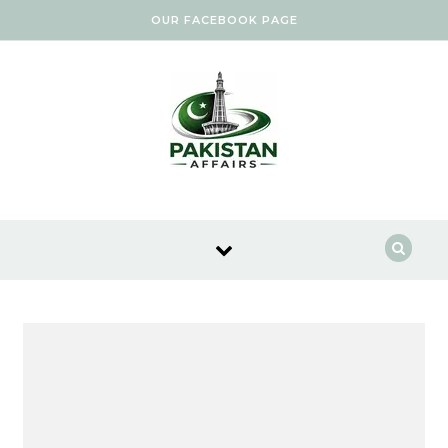
Skip to content
OUR FACEBOOK PAGE