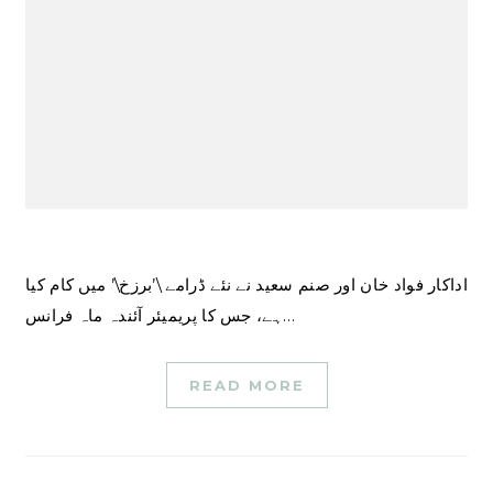
اداکار فواد خان اور صنم سعید نے نئے ڈرامے \’برزخ\’ میں کام کیا
ہے، جس کا پریمیئر آئندہ ماہ فرانس…
READ MORE