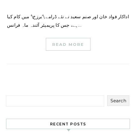
اداکار فواد خان اور صنم سعید نے نئے ڈرامے \’برزخ\’ میں کام کیا
ہے، جس کا پریمیئر آئندہ ماہ فرانس…
READ MORE
Search
RECENT POSTS