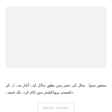
محض سولہ سال کی عمر میں بطور ماڈل اپنے آغاز سے لے کر
دلچسپ پروڈکشنز میں کام کرنے تک جیسے…
READ MORE