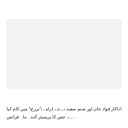
اداکار فواد خان اور صنم سعید نے نئے ڈرامے \’برزخ\’ میں کام کیا
ہے، جس کا پریمیئر آئندہ ماہ فرانس…