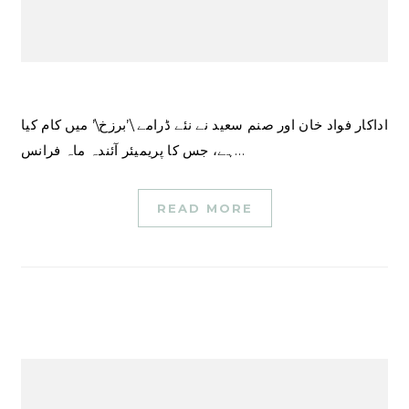
اداکار فواد خان اور صنم سعید نے نئے ڈرامے \’برزخ\’ میں کام کیا
ہے، جس کا پریمیئر آئندہ ماہ فرانس…
READ MORE