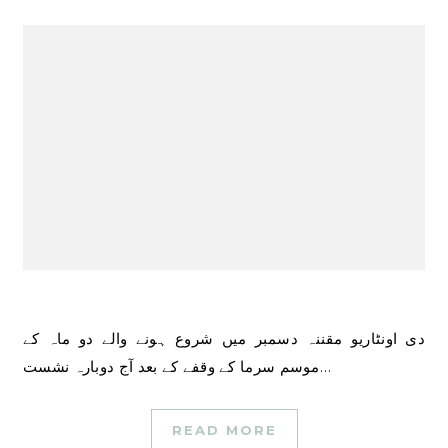
دی اونٹاریو مقننہ دسمبر میں شروع ہونے والے دو ماہ کے
موسم سرما کے وقفے کے بعد آج دوبارہ نشست…
READ MORE