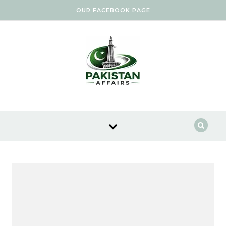
Skip to content
OUR FACEBOOK PAGE