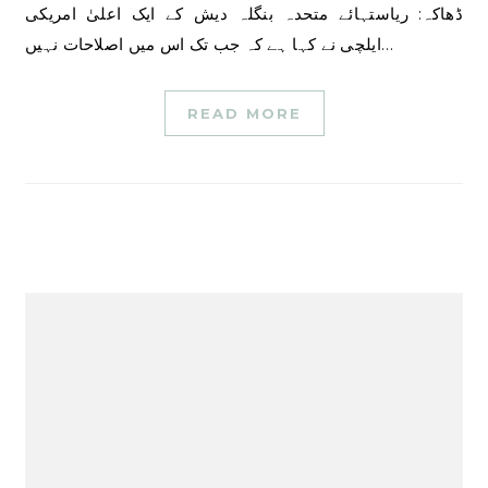
ڈھاکہ: ریاستہائے متحدہ بنگلہ دیش کے ایک اعلیٰ امریکی
ایلچی نے کہا ہے کہ جب تک اس میں اصلاحات نہیں…
READ MORE