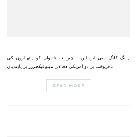
ہانگ کانگ سی این این – چین نے تائیوان کو ہتھیاروں کی
فروخت پر دو امریکی دفاعی مینوفیکچررز پر پابندیاں…
READ MORE