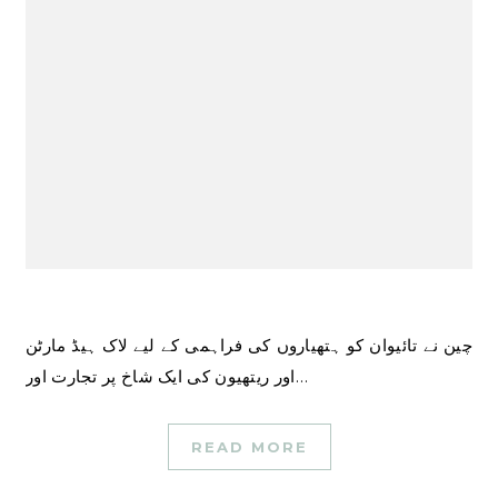
چین نے تائیوان کو ہتھیاروں کی فراہمی کے لیے لاک ہیڈ مارٹن
اور ریتھیون کی ایک شاخ پر تجارت اور…
READ MORE