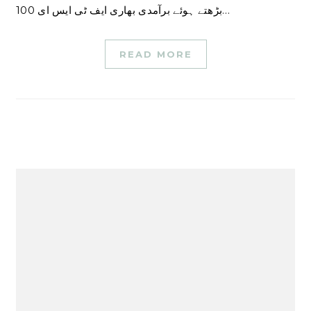
بڑھتے ہوئے برآمدی بھاری ایف ٹی ایس ای 100…
READ MORE