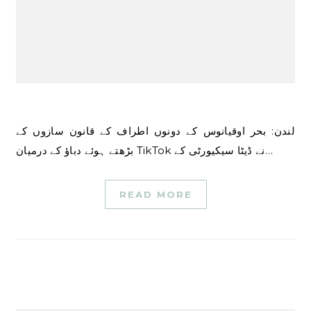
لندن: بحر اوقیانوس کے دونوں اطراف کے قانون سازوں کے
بڑھتے ہوئے دباؤ کے درمیان TikTok نے ڈیٹا سیکیورٹی کے…
READ MORE