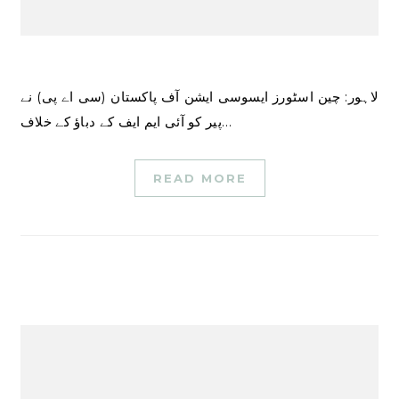
لاہور: چین اسٹورز ایسوسی ایشن آف پاکستان (سی اے پی) نے
پیر کو آئی ایم ایف کے دباؤ کے خلاف…
READ MORE