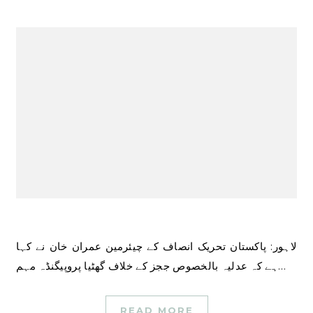
لاہور: پاکستان تحریک انصاف کے چیئرمین عمران خان نے کہا
ہے کہ عدلیہ بالخصوص ججز کے خلاف گھٹیا پروپیگنڈہ مہم…
READ MORE