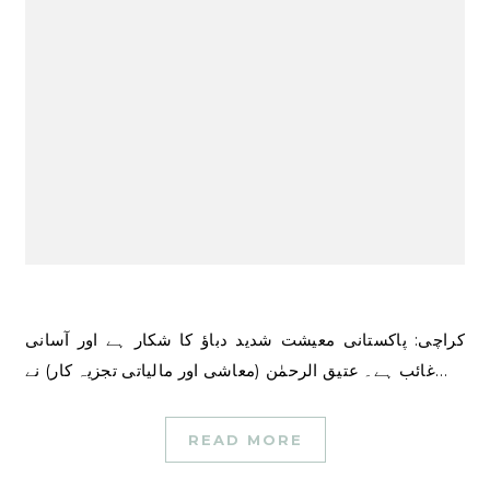
کراچی: پاکستانی معیشت شدید دباؤ کا شکار ہے اور آسانی
غائب ہے۔ عتیق الرحمٰن (معاشی اور مالیاتی تجزیہ کار) نے…
READ MORE