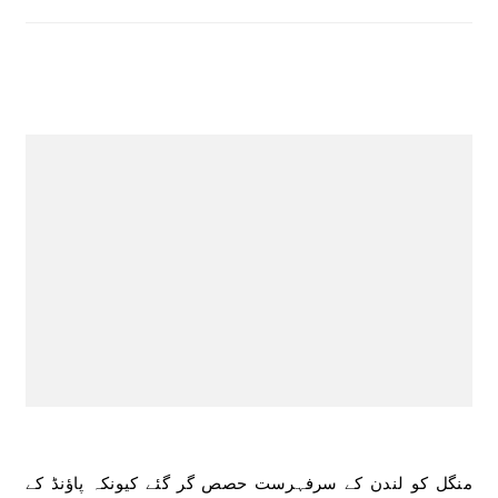
منگل کو لندن کے سرفہرست حصص گر گئے کیونکہ پاؤنڈ کے