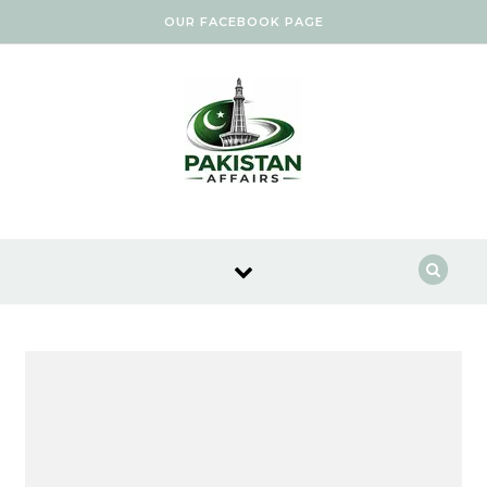
Skip to content
OUR FACEBOOK PAGE