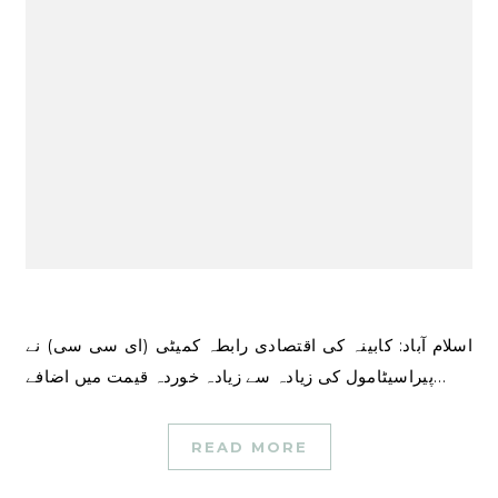
اسلام آباد: کابینہ کی اقتصادی رابطہ کمیٹی (ای سی سی) نے
پیراسیٹامول کی زیادہ سے زیادہ خوردہ قیمت میں اضافے…
READ MORE