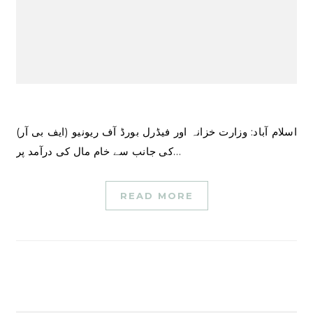
اسلام آباد: وزارت خزانہ اور فیڈرل بورڈ آف ریونیو (ایف بی آر)
کی جانب سے خام مال کی درآمد پر…
READ MORE