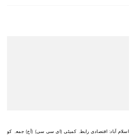
اسلام آباد: اقتصادی رابطہ کمیٹی (ای سی سی) (آج) جمعہ کو