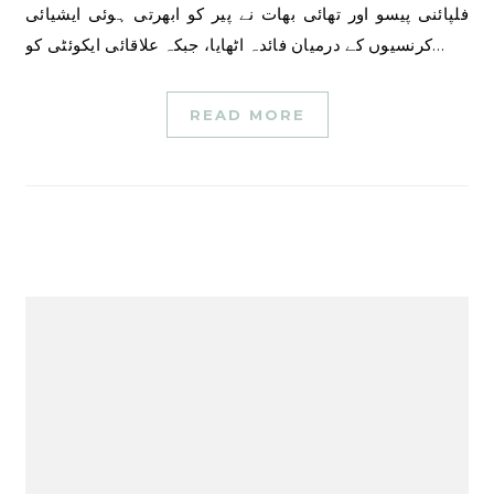
فلپائنی پیسو اور تھائی بھات نے پیر کو ابھرتی ہوئی ایشیائی
کرنسیوں کے درمیان فائدہ اٹھایا، جبکہ علاقائی ایکوئٹی کو…
READ MORE