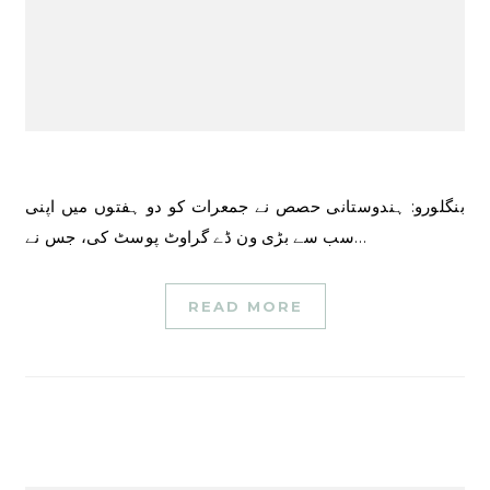
بنگلورو: ہندوستانی حصص نے جمعرات کو دو ہفتوں میں اپنی
سب سے بڑی ون ڈے گراوٹ پوسٹ کی، جس نے…
READ MORE