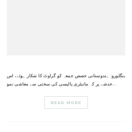
بنگلورو: ہندوستانی حصص جمعہ کو گراوٹ کا شکار ہوئے، اس
خدشے پر کہ مانیٹری پالیسی کی سختی سے معاشی نمو…
READ MORE