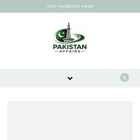
Skip to content
OUR FACEBOOK PAGE