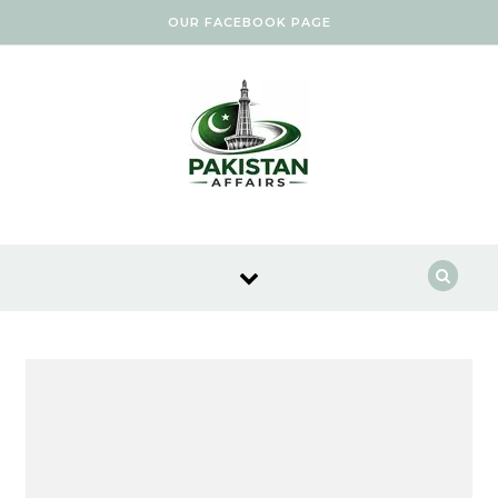
Skip to content
OUR FACEBOOK PAGE