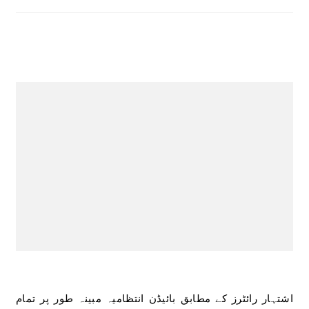
اشتہار رائٹرز کے مطابق بائیڈن انتظامیہ مبینہ طور پر تمام