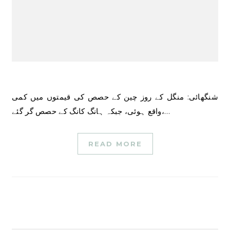
شنگھائی: منگل کے روز چین کے حصص کی قیمتوں میں کمی
واقع ہوئی، جبکہ ہانگ کانگ کے حصص گر گئے،…
READ MORE