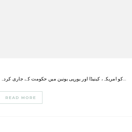
اہم نکات چینی ملکیت والی ویڈیو ایپ TikTok کو امریکہ، کینیڈا اور یورپی یونین میں حکومت کے جاری کردہ فونز…
READ MORE