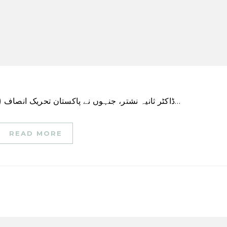
ڈاکٹر ثانیہ نشتر، جنہوں نے پاکستان تحریک انصاف (پی ٹی آئی) کے دور میں غربت کے خاتمے کے بارے میں…
READ MORE