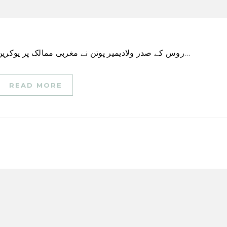
روس کے صدر ولادیمیر پوتن نے مغربی ممالک پر یوکرین میں جنگ کو بھڑکانے اور اسے برقرار رکھنے کا الزام…
READ MORE