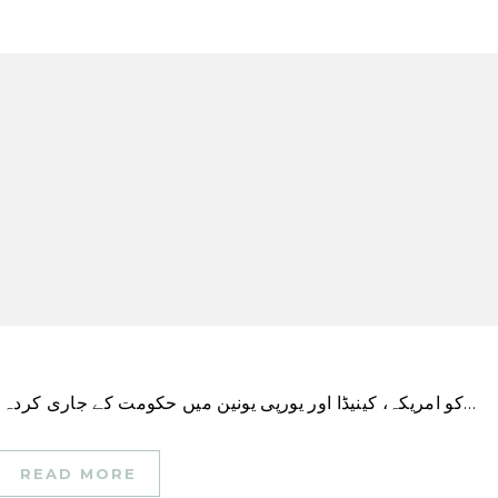
اہم نکات چینی ملکیت والی ویڈیو ایپ TikTok کو امریکہ، کینیڈا اور یورپی یونین میں حکومت کے جاری کردہ فونز…
READ MORE