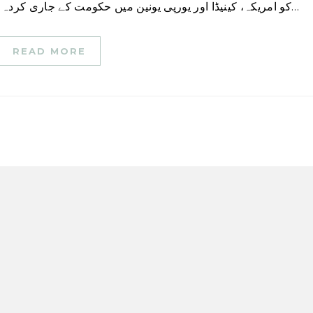
اہم نکات چینی ملکیت والی ویڈیو ایپ TikTok کو امریکہ، کینیڈا اور یورپی یونین میں حکومت کے جاری کردہ فونز…
READ MORE