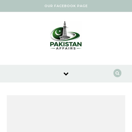
Skip to content
OUR FACEBOOK PAGE