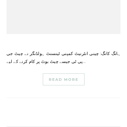
ہانگ کانگ: چینی انٹرنیٹ کمپنی ٹینسنٹ ہولڈنگز نے چیٹ جی
پی ٹی جیسے چیٹ بوٹ پر کام کرنے کے لیے…
READ MORE