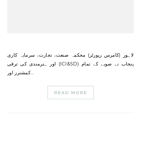
لاہور (کامرس رپورٹر) محکمہ صنعت، تجارت، سرمایہ کاری
اور ہنرمندی کی ترقی (ICI&SD) پنجاب نے صوبے کے تمام
کمشنرز اور…
READ MORE