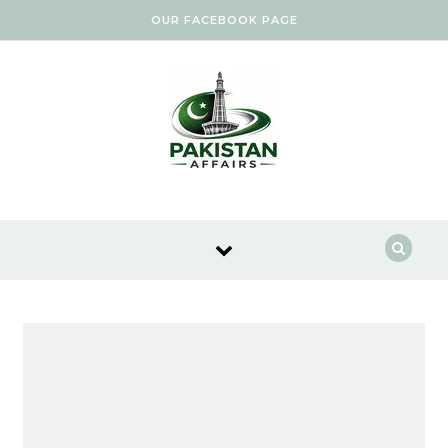
Skip to content
OUR FACEBOOK PAGE