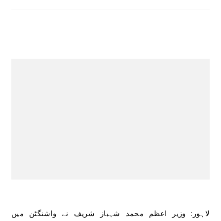
لاہور: وزیر اعظم محمد شہباز شریف نے واشنگٹن میں