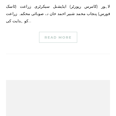
لاہور (کامرس رپورٹر) ایڈیشنل سیکرٹری زراعت (ٹاسک
فورس) پنجاب محمد شبیر احمد خان نے صوبائی محکمہ زراعت
کو ہدایت کی…
READ MORE