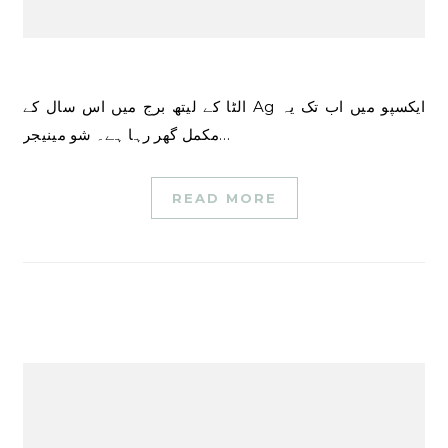
الٹا کے لیتھ برج میں اس سال کے Ag ایکسپو میں اب تک یہ
مکمل گھر رہا ہے۔ شو مینیجر…
READ MORE