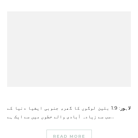
لاہور: 1.9 بلین لوگوں کا گھر، جنوبی ایشیا دنیا کے
سب سے زیادہ آبادی والے خطوں میں سے ایک ہے…
READ MORE