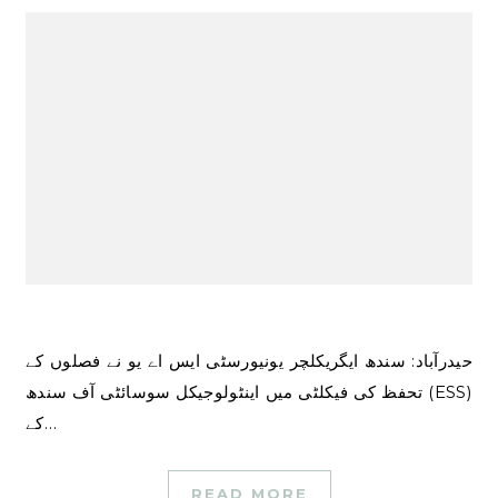
حیدرآباد: سندھ ایگریکلچر یونیورسٹی ایس اے یو نے فصلوں کے
تحفظ کی فیکلٹی میں اینٹولوجیکل سوسائٹی آف سندھ (ESS)
کے…
READ MORE