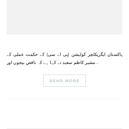
پاکستان ایگریکلچر کولیشن (پی اے سی) کے حکمت عملی کے
مشیر کاظم سعید نے کہا ہے کہ ناقص بیجوں اور…
READ MORE