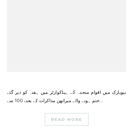
نیویارک میں اقوام متحدہ کے ہیڈکوارٹر میں ہفتہ کو دیر گئے
ختم ہونے والے میراتھن مذاکرات کے بعد، 100 سے…
READ MORE