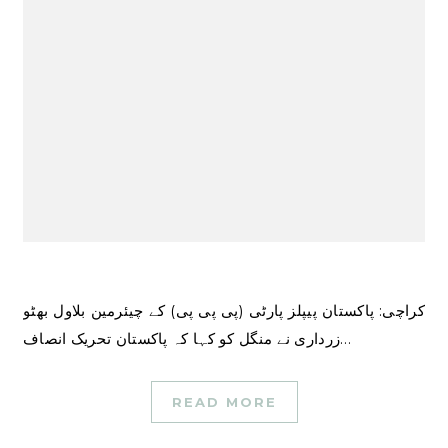
کراچی: پاکستان پیپلز پارٹی (پی پی پی) کے چیئرمین بلاول بھٹو
زرداری نے منگل کو کہا کہ پاکستان تحریک انصاف…
READ MORE