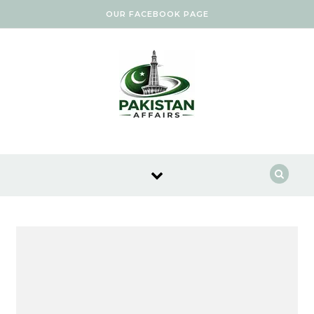
Skip to content
OUR FACEBOOK PAGE