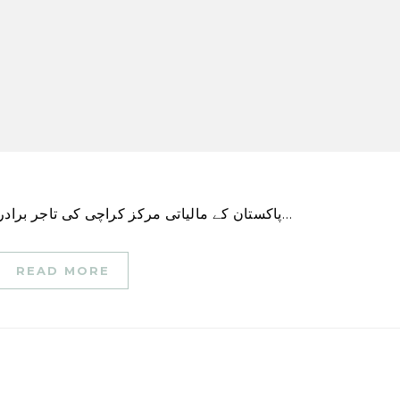
پاکستان کے مالیاتی مرکز کراچی کی تاجر برادری نے حکومتی حکام پر زور دیا ہے کہ وہ امن و امان…
READ MORE