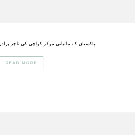
پاکستان کے مالیاتی مرکز کراچی کی تاجر برادری نے حکومتی حکام پر زور دیا ہے کہ وہ امن و امان…
READ MORE