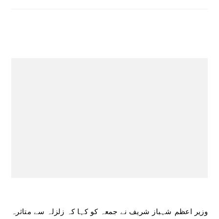
وزیر اعظم شہباز شریف نے جمعہ کو کہا کہ زلزلہ سے متاثرہ