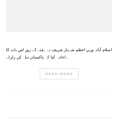
اسلام آباد: وزیر اعظم شہباز شریف نے ہفتے کے روز اس بات کا
اعادہ کیا کہ پاکستان تباہ کن زلزلے…
READ MORE